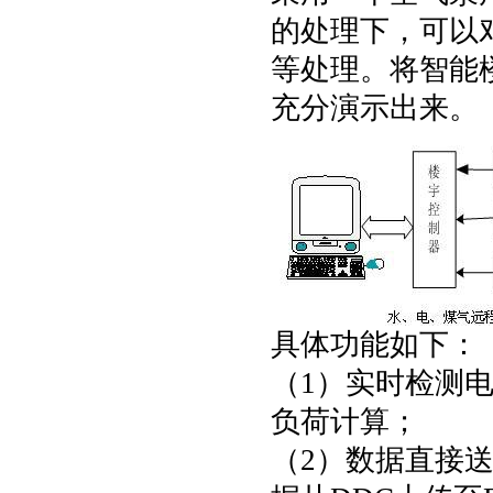
的处理下，可以
等处理。将智能
充分演示出来。
具体功能如下：
（1）实时检测
负荷计算；
（2）数据直接