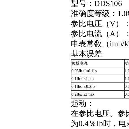
型号：DDS106
准确度等级：1.0
参比电压（V）：
参比电流（A）：2.5(
电表常数（imp/k
基本误差
负载电流
功
0.05Ib≤I≤0.1Ib
1.
0.1Ib≤I≤Imax
1.
0.1Ib≤I≤0.2Ib
0.
0.2Ib≤I≤Imax
0.
起动：
在参比电压、参
为0.4％Ib时