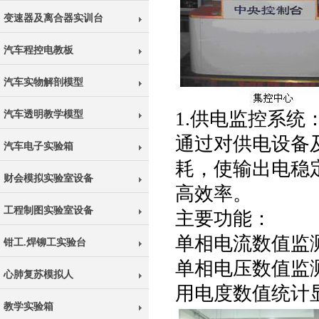
变速器及离合器实训台
汽车程控电教板
汽车实物解剖模型
1.供电监控系统
汽车透明教学模型
通过对供电设备
汽车电子实验箱
耗，使输出电稳
财会模拟实验室设备
高效率。
工程制图实验室设备
主要功能：
单相电流数值监
钳工.焊铆工实验台
单相电压数值监
心肺复苏模拟人
用电度数值统计
教学实验箱