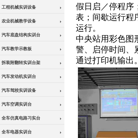
假日启／停程序
工程机械实训设备
表；间歇运行程
农业机械教学设备
运行。
汽车底盘结构实训台
中央站用彩色图
警、启停时间、
汽车教学示教板
通过打印机输出
拆装附翻转实训台架
汽车发动机实训台
汽车驾校实训设备
汽车空调实训台
全车仿真电路习实台
全车电器实训台