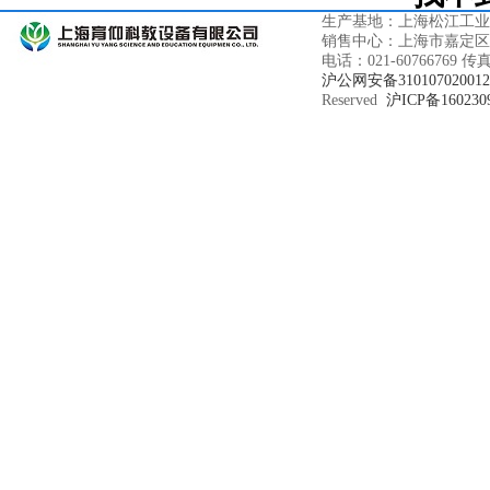
生产基地：上海松江工业
销售中心：上海市嘉定区鹤
电话：021-60766769 传真
沪公网安备31010702001
Reserved
沪ICP备160230