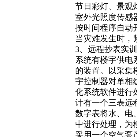
节日彩灯、景观
室外光照度传感
按时间程序自动
当灾难发生时，
3、远程抄表实
系统有楼宇供电
的装置。以采集
宇控制器对单相
化系统软件进行
计有一个三表远
数字表将水、电
中进行处理，为
采用一个空气泵