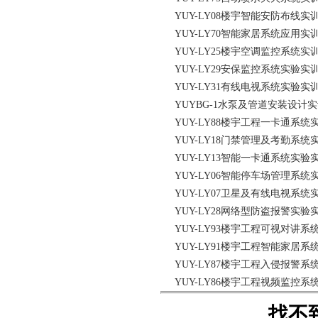
YUY-LY08楼宇智能安防布线实
YUY-LY70智能家居系统应用实
YUY-LY25楼宇空调监控系统实
YUY-LY29安保监控系统实验实
YUY-LY31有线电视系统实验实
YUYBG-1水泵及管道安装设计
YUY-LY88楼宇工程一卡通系统
YUY-LY18门禁管理及考勤系统
YUY-LY13智能一卡通系统实验
YUY-LY06智能停车场管理系统
YUY-LY07卫星及有线电视系统
YUY-LY28网络型防盗报警实验
YUY-LY93楼宇工程可视对讲系
YUY-LY91楼宇工程智能家居系
YUY-LY87楼宇工程入侵报警系
YUY-LY86楼宇工程视频监控系
找不