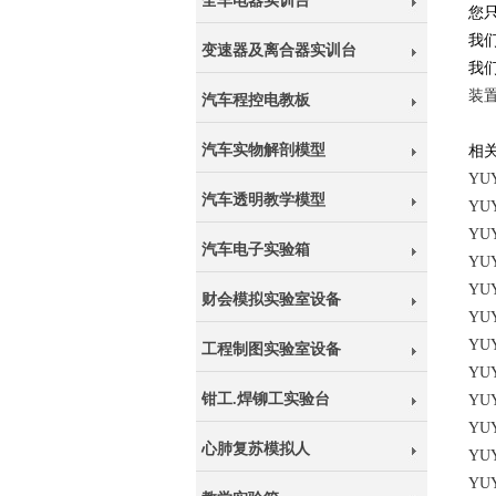
全车电器实训台
您只要
我
变速器及离合器实训台
我
装
汽车程控电教板
汽车实物解剖模型
相
YU
汽车透明教学模型
YU
YU
汽车电子实验箱
YU
YU
财会模拟实验室设备
YU
YU
工程制图实验室设备
YU
钳工.焊铆工实验台
YU
YU
心肺复苏模拟人
YU
YU