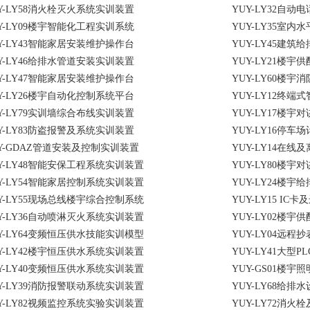
Y-LY58消火栓灭火系统实训装置
YUY-LY32自
Y-LY09楼宇智能化工程实训系统
YUY-LY35室
Y-LY43智能家居安装维护操作台
YUY-LY45建
Y-LY46给排水管道安装实训装置
YUY-LY21楼
Y-LY47智能家居安装维护操作台
YUY-LY60楼
Y-LY26楼宇自动化控制系统平台
YUY-LY12终
Y-LY79实训墙综合布线实训装置
YUY-LY17楼
Y-LY83防盗报警及系统实训装置
YUY-LY16停
Y-GDAZ管道安装及控制实训装置
YUY-LY14在
Y-LY48智能安保工程系统实训装置
YUY-LY80楼
Y-LY54智能家居控制系统实训装置
YUY-LY24楼
Y-LY55现场总线楼宇综合控制系统
YUY-LY15 I
Y-LY36自动喷淋灭火系统实训装置
YUY-LY02楼宇
Y-LY64变频恒压供水技能实训模型
YUY-LY04远程
Y-LY42楼宇恒压供水系统实训装置
YUY-LY41大
Y-LY40变频恒压供水系统实训装置
YUY-GS01楼宇
Y-LY39消防报警联动系统实训装置
YUY-LY68给
Y-LY82视频监控系统实验实训装置
YUY-LY72消