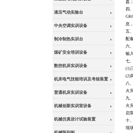
盘
四
液压气动实验台
GK
息
中央空调实训设备
五
配
制冷制热实训台
六
煤矿安全培训设备
输
七
数控机床实训设备
(
(
机床电气技能培训及考核装置
八
火
普通机床实训设备
九
火
机械创新实训室设备
启
机械仿真设计试验装置
十
现
机械陈列柜