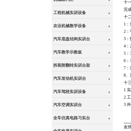
十
完
工程机械实训设备
十
1
农业机械教学设备
2
3
汽车底盘结构实训台
4
汽车教学示教板
5
6
拆装附翻转实训台架
7
8
汽车发动机实训台
十三
1.
汽车驾校实训设备
2.
3.
汽车空调实训台
全车仿真电路习实台
友