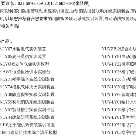
致电：021-60766769 (0)15216837090(张经理)
们可以解答
消防报警联动系统实训装置
,
自动消防报警联动系统实训装置
,
智
们可以帮您推荐符合您要求的
消防报警联动系统实训装置
,
自动消防报警联
置
相关产品!
关产品：
Y-LY67水暖电气实训装置
YUYZB-2综合
Y-LY05光纤通信实训装置
YUY-LY81自
Y-LYU49立体仓储实训模型
YUY-LY22楼
Y-HWT恒温恒压供水实验台
YUY-LY23楼
Y-LY71楼宇综合布线实训装置
YUY-LY38自
Y-LY74模拟气体灭火实训装置
YUY-LY20楼
Y-LY30防盗报警实验实训装置
YUY-LY66智
Y-LY59智能消防系统实训装置
YUY-LY01给
Y-LY57智能楼宇实验实训平台
YUY-LY19楼
Y-LY44建筑防雷系统实训装置
YUY-LY61卫
Y-J10太阳能供热安装实训装置
YUY-LY52消
YJM-1建筑给排水综合演示模型
YUY-LY03楼宇