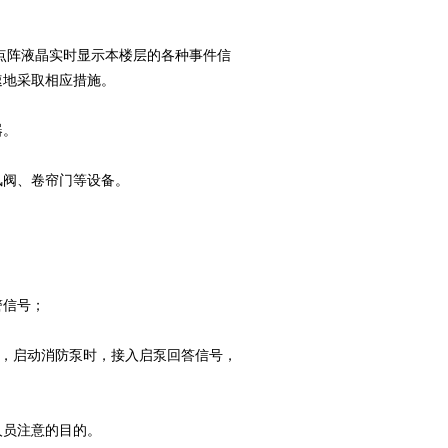
×64点阵液晶实时显示本楼层的各种事件信
速地采取相应措施。
器。
风阀、卷帘门等设备。
警信号；
点，启动消防泵时，接入启泵回答信号，
人员注意的目的。