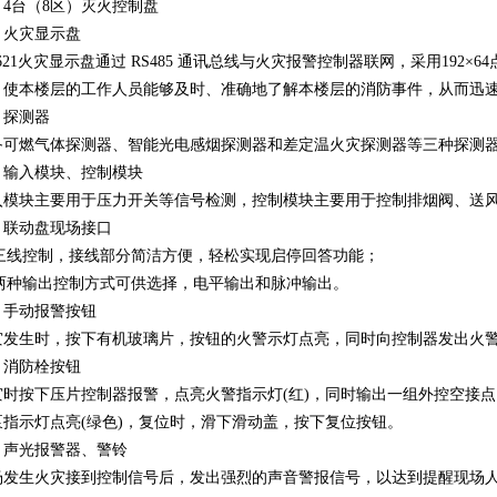
；4台（8区）灭火控制盘
、火灾显示盘
621火灾显示盘通过 RS485 通讯总线与火灾报警控制器联网，采用192
，使本楼层的工作人员能够及时、准确地了解本楼层的消防事件，从而迅
、探测器
备可燃气体探测器、智能光电感烟探测器和差定温火灾探测器等三种探测
、输入模块、控制模块
入模块主要用于压力开关等信号检测，控制模块主要用于控制排烟阀、送
、联动盘现场接口
1)三线控制，接线部分简洁方便，轻松实现启停回答功能；
2)两种输出控制方式可供选择，电平输出和脉冲输出。
、手动报警按钮
灾发生时，按下有机玻璃片，按钮的火警示灯点亮，同时向控制器发出火
、消防栓按钮
灾时按下压片控制器报警，点亮火警指示灯(红)，同时输出一组外控空接
泵指示灯点亮(绿色)，复位时，滑下滑动盖，按下复位按钮。
、声光报警器、警铃
场发生火灾接到控制信号后，发出强烈的声音警报信号，以达到提醒现场