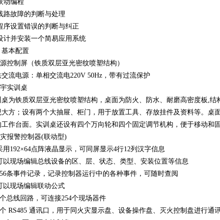
.联动编程
.线路故障的判断与处理
.程序设置错误的判断与纠正
.设计并安装一个简易应用系统
、基本配置
.电源控制屏（铁质双层亚光密纹喷塑结构）
交流电源：单相交流电220V 50Hz，带有过流保护
楼宇实训桌
训桌为铁质双层亚光密纹喷塑结构，桌面为防火、防水、耐磨高密度板,结
观大方；设有两个大抽屉、柜门，用于放置工具、存放挂件及资料等。桌
的工作台面。实训桌还设有四个万向轮和四个固定调节机构，便于移动和
火灾报警控制器(联动型)
)采用192×64点阵液晶显示，可同屏显示4行12列汉字信息
2)可以现场编辑总线设备的区、层、状态、类型、安装位置等信息
)256条事件记录，记录控制器运行中的各种事件，可随时查阅
)可以现场编辑联动公式
)2个总线回路，可连接254个现场器件
)1个 RS485 通讯口，用于同火灾显示盘、设备操作盘、灭火控制盘进行