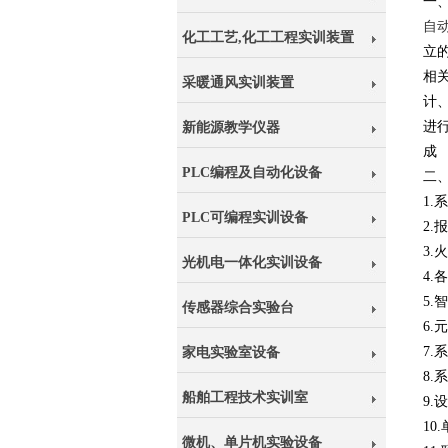
一
自
化工工艺,化工工程实训装置
立
相
采暖通风实训装置
计
进
新能源教学仪器
成
PLC编程及自动化设备
二
1.
PLC可编程实训设备
2
3
光机电一体化实训设备
4
5
传感器综合实验台
6.
7.
家电实验室设备
8.
船舶工程技术实训室
9.
10
微机、单片机实验设备